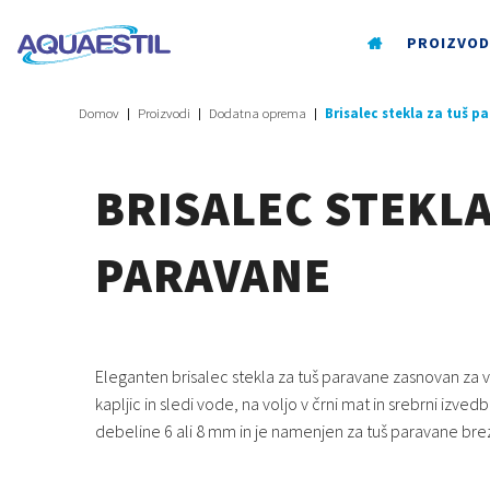
PROIZVOD
Domov
Proizvodi
Dodatna oprema
Brisalec stekla za tuš p
BRISALEC STEKLA
PARAVANE
Eleganten brisalec stekla za tuš paravane zasnovan za
kapljic in sledi vode, na voljo v črni mat in srebrni izvedb
debeline 6 ali 8 mm in je namenjen za tuš paravane brez