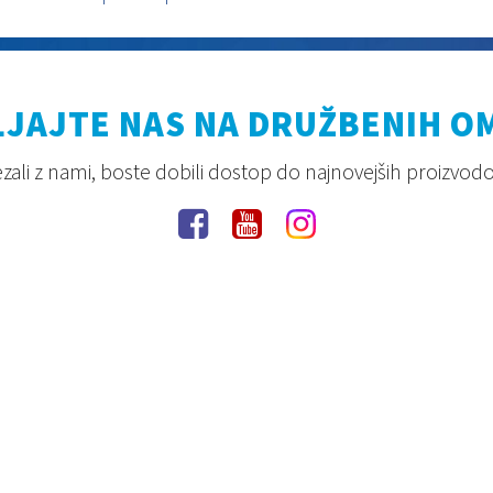
JAJTE NAS NA DRUŽBENIH O
ali z nami, boste dobili dostop do najnovejših proizvodov,
Pravila zasebnosti
Pogoji uporabe