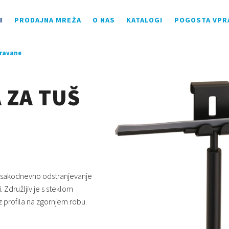
I
PRODAJNA MREŽA
O NAS
KATALOGI
POGOSTA VPR
aravane
 ZA TUŠ
 vsakodnevno odstranjevanje
i. Združljiv je s steklom
 profila na zgornjem robu.