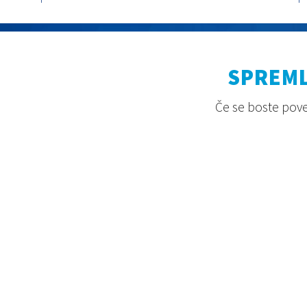
SPREML
Če se boste povez
2026. © Aquaestil Plus d.o.o.