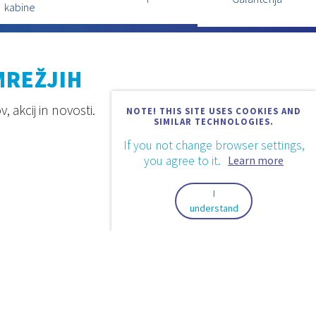
kabine
MREŽJIH
 akcij in novosti.
NOTE! THIS SITE USES COOKIES AND
SIMILAR TECHNOLOGIES.
If you not change browser settings,
you agree to it.
Learn more
I
understand
Design & code:
InSoft