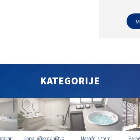
M
KATEGORIJE
aravani
Kopalniško pohištvo
Masažni sistemi
Parne