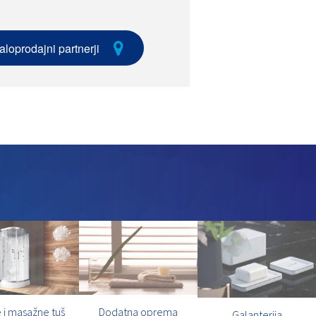
aloprodajni partnerji
 i masažne tuš
Dodatna oprema
Galanterija