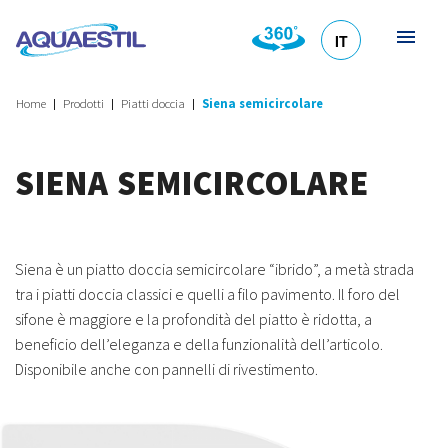
IT
HR
DE
EN
SL
Home
Prodotti
Piatti doccia
Siena semicircolare
SIENA SEMICIRCOLARE
Siena è un piatto doccia semicircolare “ibrido”, a metà strada
tra i piatti doccia classici e quelli a filo pavimento. Il foro del
sifone è maggiore e la profondità del piatto è ridotta, a
beneficio dell’eleganza e della funzionalità dell’articolo.
Disponibile anche con pannelli di rivestimento.