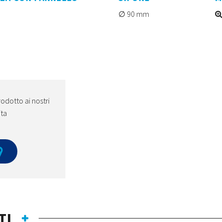
90 mm
odotto ai nostri
ita
TI