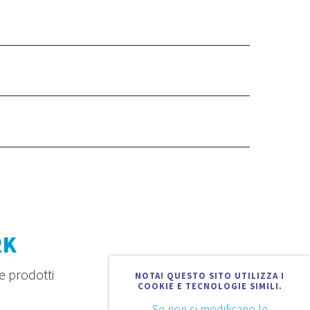
RK
e prodotti
NOTA! QUESTO SITO UTILIZZA I
COOKIE E TECNOLOGIE SIMILI.
Se non si modificano le