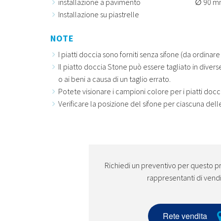
installazione a pavimento
90 m
Installazione su piastrelle
NOTE
I piatti doccia sono forniti senza sifone (da ordinare
Il piatto doccia Stone può essere tagliato in divers
o ai beni a causa di un taglio errato.
Potete visionare i campioni colore per i piatti docci
Verificare la posizione del sifone per ciascuna dell
Richiedi un preventivo per questo pr
rappresentanti di vend
Rete vendita