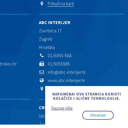
Prikaži na karti
ABC INTERIJER
Zavrtnica 17
Zagreb
Hrvatska
01/6055-988
rokov.hr
01/6055985
info@abc-interijer.hr
www.abc-interijer.hr
Prikaži na karti
NAPOMENA! OVA STRANICA KORISTI
KOLAČIĆE I SLIČNE TEHNOLOGIJE.
CREDO CENTAR
Saznaj više
Shvaćam
Ulica grada Vukovara 269/d
Zagreb