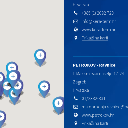
Hrvatska
+385 (1) 2092 720
info@kera-term.hr
www.kera-term.hr
Prikaži na karti
PETROKOV - Ravnice
II. Makismirsko naselje 17-24
Zagreb
Hrvatska
01/2332-331
maloprodaja.ravnice@pe
www.petrokov.hr
Prikaži na karti