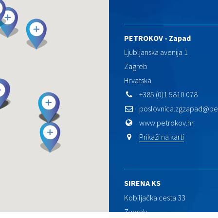
PETROKOV - Zapad
Ljubljanska avenija 1
Zagreb
Hrvatska
+385 (0)1 5810 078
poslovnica.zgzapad@pet
www.petrokov.hr
Prikaži na karti
SIRENA KS
Kobiljačka cesta 33
Zagreb