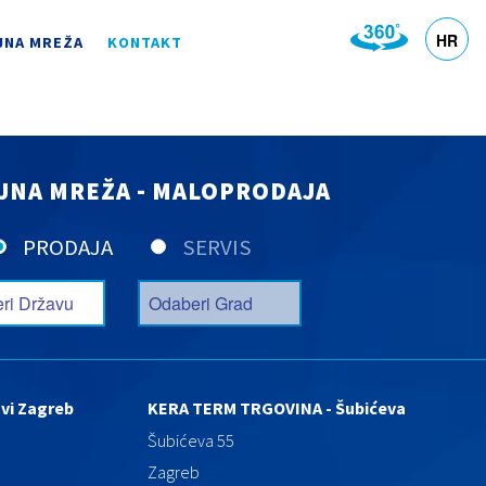
HR
JNA MREŽA
KONTAKT
DE
EN
SL
IT
JNA MREŽA - MALOPRODAJA
PRODAJA
SERVIS
vi Zagreb
KERA TERM TRGOVINA - Šubićeva
Šubićeva 55
Zagreb