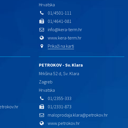
Hrvatska
01/4501-111
01/4641-081
info@kera-term.hr
www.kera-term.hr
Prikaži na karti
PETROKOV - Sv. Klara
Mrkšina 52 d, Sv. Klara
Zagreb
Hrvatska
01/2355-333
trokov.hr
01/2331-873
maloprodaja.klara@petrokov.hr
www.petrokov.hr