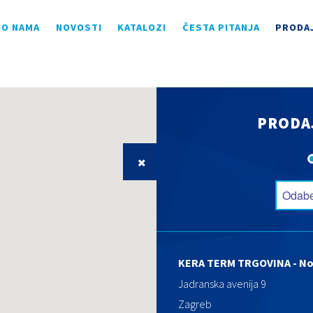
O NAMA
NOVOSTI
KATALOZI
ČESTA PITANJA
PRODA
PRODA
KERA TERM TRGOVINA - No
Jadranska avenija 9
Zagreb