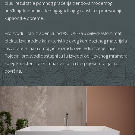
plus i rezultat je pomnog praćenja trendova modernog
uređenja kupaonica te dugogodišnjeg iskustva u proizvodnji
kupaonske opreme.
Proizvodi Titan izrađeni su od ASTONE-a u svilenkastom mat
efektu. Izvanredne karakteristike ovog kompozitnog materijala
inspirirale su nas i omogućile izradu ove jedinstvene linije.
Pojedini proizvodi dostupni su i u izvedbi od lijevanog mramora
kojeg karakterizira iznimna čvrstoća i besprijekorno, sjajna
površina.