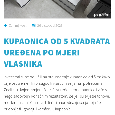
Zanimljivosti
26 Listopad 2023
KUPAONICA OD 5 KVADRATA
UREĐENA PO MJERI
VLASNIKA
2
Investitori su se odlučili na preuređenje kupaonice od 5 m
kako
bi je osuvremenili i prilagodili vlastitim željama i potrebama.
Znali su u kojem smjeru žele ići s uređenjem kupaonice i više su
nego zadovoljni konačnim rezultatom. Željeli su svijetle tonove,
moderan namještaj ravnih linija i napredna rješenja koja će
pridonijeti ugođaju i komforu u kupaonici.