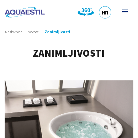
HR
DE
EN
SL
IT
Naslovnica
Novosti
Zanimljivosti
ZANIMLJIVOSTI