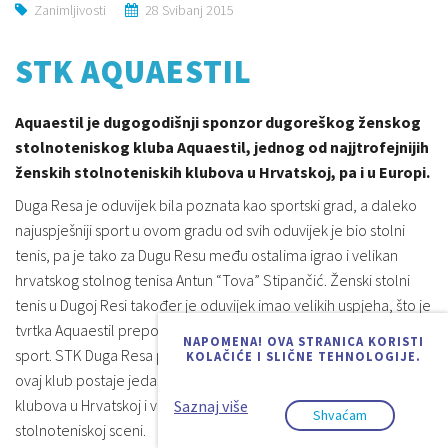
Zanimljivosti
28 Svibanj 2015
STK AQUAESTIL
Aquaestil je dugogodišnji sponzor dugoreškog ženskog
stolnoteniskog kluba Aquaestil, jednog od najjtrofejnijih
ženskih stolnoteniskih klubova u Hrvatskoj, pa i u Europi.
Duga Resa je oduvijek bila poznata kao sportski grad, a daleko
najuspješniji sport u ovom gradu od svih oduvijek je bio stolni
tenis, pa je tako za Dugu Resu među ostalima igrao i velikan
hrvatskog stolnog tenisa Antun “Tova” Stipančić. Ženski stolni
tenis u Dugoj Resi također je oduvijek imao velikih uspjeha, što je
tvrtka Aquaestil prepoznala i odlučila sponzorirati ovaj plemeniti
NAPOMENA! OVA STRANICA KORISTI
sport. STK Duga Resa preimenovana je u STK Aquaestil i od tada
KOLAČIĆE I SLIČNE TEHNOLOGIJE.
ovaj klub postaje jedan od najjačih ženskih stolnoteniskih
klubova u Hrvatskoj i vrlo bitan faktor na europskoj ženskoj
Saznaj više
Shvaćam
stolnoteniskoj sceni.