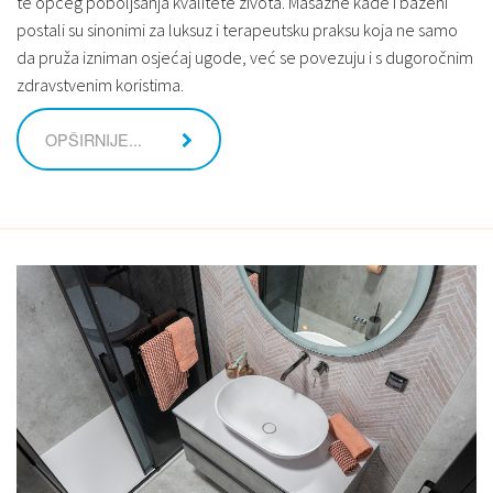
te općeg poboljšanja kvalitete života. Masažne kade i bazeni
postali su sinonimi za luksuz i terapeutsku praksu koja ne samo
da pruža izniman osjećaj ugode, već se povezuju i s dugoročnim
zdravstvenim koristima.
OPŠIRNIJE...