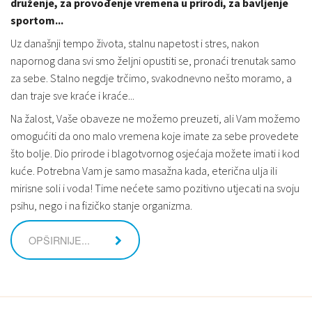
druženje, za provođenje vremena u prirodi, za bavljenje
sportom...
Uz današnji tempo života, stalnu napetost i stres, nakon
napornog dana svi smo željni opustiti se, pronaći trenutak samo
za sebe. Stalno negdje trčimo, svakodnevno nešto moramo, a
dan traje sve kraće i kraće...
Na žalost, Vaše obaveze ne možemo preuzeti, ali Vam možemo
omogućiti da ono malo vremena koje imate za sebe provedete
što bolje. Dio prirode i blagotvornog osjećaja možete imati i kod
kuće. Potrebna Vam je samo masažna kada, eterična ulja ili
mirisne soli i voda! Time nećete samo pozitivno utjecati na svoju
psihu, nego i na fizičko stanje organizma.
OPŠIRNIJE...