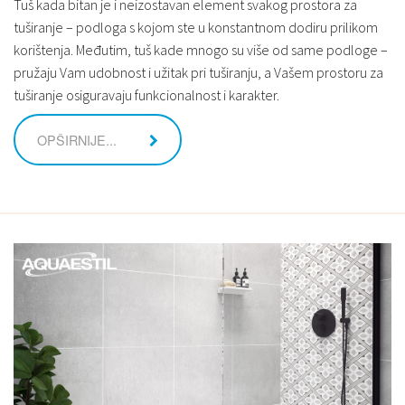
Tuš kada bitan je i neizostavan element svakog prostora za
tuširanje – podloga s kojom ste u konstantnom dodiru prilikom
korištenja. Međutim, tuš kade mnogo su više od same podloge –
pružaju Vam udobnost i užitak pri tuširanju, a Vašem prostoru za
tuširanje osiguravaju funkcionalnost i karakter.
OPŠIRNIJE...