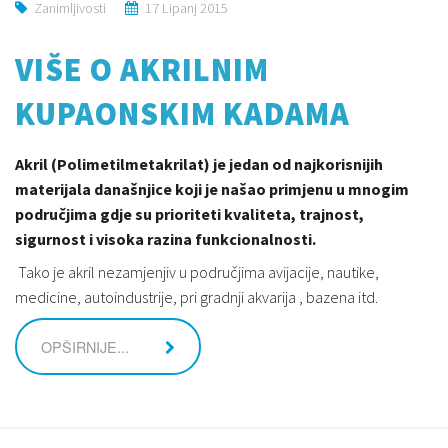
Zanimljivosti
17 Lipanj 2015
VIŠE O AKRILNIM
KUPAONSKIM KADAMA
Akril (Polimetilmetakrilat) je jedan od najkorisnijih
materijala današnjice koji je našao primjenu u mnogim
područjima gdje su prioriteti kvaliteta, trajnost,
sigurnost i visoka razina funkcionalnosti.
Tako je akril nezamjenjiv u područjima avijacije, nautike,
medicine, autoindustrije, pri gradnji akvarija , bazena itd.
OPŠIRNIJE...