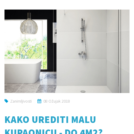
Zanimljivosti
08 Ožujak 2018
KAKO UREDITI MALU
KUPAONICU - DO 4M2?