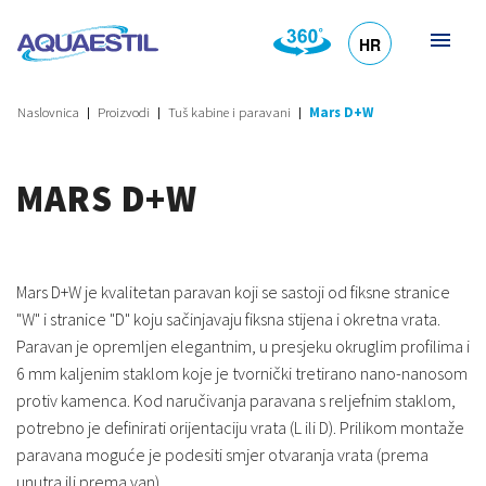
HR
DE
EN
SL
IT
Naslovnica
Proizvodi
Tuš kabine i paravani
Mars D+W
MARS D+W
Mars D+W je kvalitetan paravan koji se sastoji od fiksne stranice
"W" i stranice "D" koju sačinjavaju fiksna stijena i okretna vrata.
Paravan je opremljen elegantnim, u presjeku okruglim profilima i
6 mm kaljenim staklom koje je tvornički tretirano nano-nanosom
protiv kamenca. Kod naručivanja paravana s reljefnim staklom,
potrebno je definirati orijentaciju vrata (L ili D). Prilikom montaže
paravana moguće je podesiti smjer otvaranja vrata (prema
unutra ili prema van).