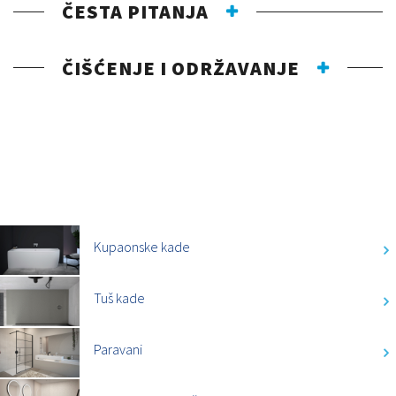
ČESTA PITANJA
ČIŠĆENJE I ODRŽAVANJE
KATEGORIJE
Kupaonske kade
Tuš kade
Paravani