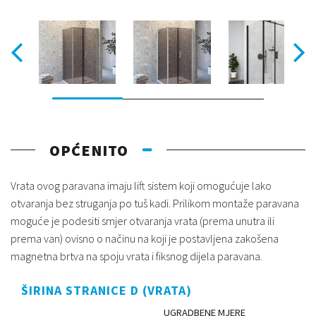
OPĆENITO
Vrata ovog paravana imaju lift sistem koji omogućuje lako
otvaranja bez struganja po tuš kadi. Prilikom montaže paravana
moguće je podesiti smjer otvaranja vrata (prema unutra ili
prema van) ovisno o načinu na koji je postavljena zakošena
magnetna brtva na spoju vrata i fiksnog dijela paravana.
ŠIRINA STRANICE D (VRATA)
UGRADBENE MJERE